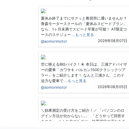
夏休み終了までにサクッと教習所に通いませんか？
青森モータースクールの「夏休みスピードプラン」
なら、1ヶ月未満でスピード卒業が可能！ AT限定コ
ースのスケジュー
…もっと見る
2026年08月07日
@aomorimotor
空に映えるBIGバイク！☀️ 本日は、三浦アドバイザ
ーの愛車「カワサキ バルカン1500クラシックツア
ラー」をご紹介します！ なんと三浦さん、このド
迫力な愛車で
…もっと見る
2026年08月05日
@aomorimotor
＼効果測定の受け方をご紹介！／ 「パソコンのロ
グイン方法が分からない…」 「どうやって回答す
るの？」 そんな方のために、効果測定の流れをま
とめました！ 今回
…もっと見る