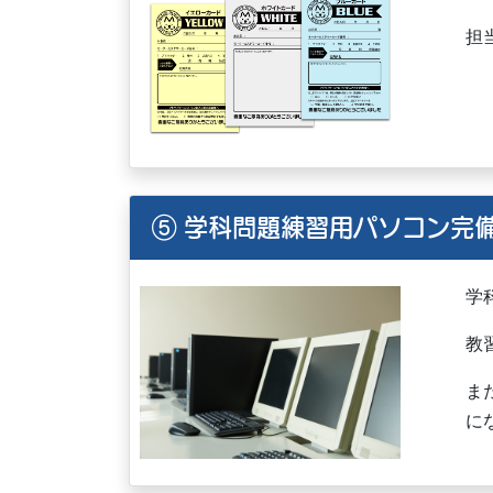
担
⑤ 学科問題練習用パソコン完
学
教
ま
に