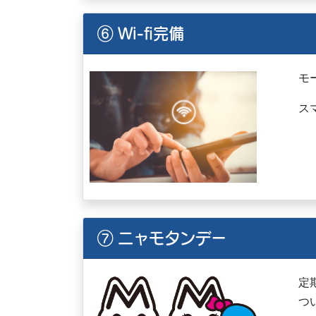
⑥ Wi-fi完備
モ
ス
⑦ ニャモタンデー
定
つ