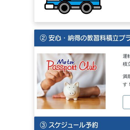
② 安心・納得の教習料積立プ
運
積
満
す
③ スケジュール予約