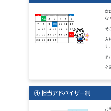
次
な
そ
入
す
ま
卒
④ 担当アドバイザー制
お