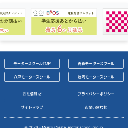
キャンペーン期間は9月30日（水）まで！ #弘前モータースクール #大特キャン
…
もっと見る
2026年06月18日
@hirosakimotor
弘前城リレーマラソン完走しました！ 弘前・青森・八戸の3校合同チームで、最高
の青空の下、全力でタスキを繋いできました！🏃‍♂️💨 動画の通り、弘前モーター
…
もっと見る
2026年06月18日
@hirosakimotor
モータースクールTOP
青森モータースクール
こんにちは！ イベント参加のお知らせです🐱 弘前大学で行われる就活関連イベン
ト(Direct Lounge)にムジコクリエイトも参加します！ 当日は私服O
…もっと見る
2026年06月11日
@hirosakimotor
八戸モータースクール
浪岡モータースクール
🚜大特キャンペーンのお知らせ🚜 こんにちは🥰 本日より大特キャンペーンを実施
会社情報
プライバシーポリシー
しております！ 9月末までの期間中、大特免許がお得に取得できます。 さら
…もっ
と見る
2026年06月02日
@hirosakimotor
サイトマップ
お問い合わせ
【キャンペンーン締切まであと1日！】 モーターパスポートクラブ『進級おめでと
© 2026 - Mujico Create. motor school group.