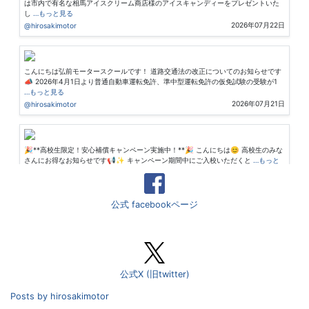
は市内で有名な相馬アイスクリーム商店様のアイスキャンディーをプレゼントいた
し
…もっと見る
2026年07月22日
@hirosakimotor
こんにちは弘前モータースクールです！ 道路交通法の改正についてのお知らせです
📣 2026年4月1日より普通自動車運転免許、準中型運転免許の仮免試験の受験が1
…もっと見る
2026年07月21日
@hirosakimotor
🎉**高校生限定！安心補償キャンペーン実施中！**🎉 こんにちは😊 高校生のみな
さんにお得なお知らせです📢✨ キャンペーン期間中にご入校いただくと
…もっと
見る
2026年07月04日
@hirosakimotor
公式 facebookページ
こんにちは！弘前モータースクールです🐱 本日から超特急プランが開始となります
✨ 夏休みに一気に免許を取得したい方、 短期間で卒業したい方にオススメです！
…もっと見る
2026年06月26日
@hirosakimotor
公式X (旧twitter)
Posts by hirosakimotor
大型特殊と作業用の免許を同時に取得できる1年間で1番お得なキャンペーンです🉐